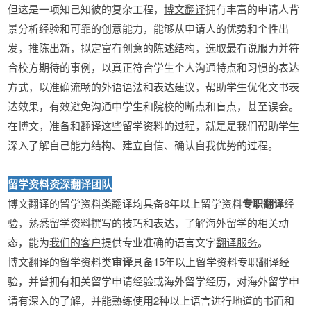
但这是一项知己知彼的复杂工程，
博文翻译
拥有丰富的申请人背
景分析经验和可靠的创意能力，能够从申请人的优势和个性出
发，推陈出新，拟定富有创意的陈述结构，选取最有说服力并符
合校方期待的事例，以真正符合学生个人沟通特点和习惯的表达
方式，以准确流畅的外语语法和表达建议，帮助学生优化文书表
达效果，有效避免沟通中学生和院校的断点和盲点，甚至误会。
在博文，准备和翻译这些留学资料的过程，就是是我们帮助学生
深入了解自己能力结构、建立自信、确认自我优势的过程。
留学资料资深翻译团队
博文翻译的留学资料类翻译均具备8年以上留学资料
专职翻译
经
验，熟悉留学资料撰写的技巧和表达，了解海外留学的相关动
态，能为
我们的客户
提供专业准确的语言文字
翻译服务
。
博文翻译的留学资料类
审译
具备15年以上留学资料专职翻译经
验，并曾拥有相关留学申请经验或海外留学经历，对海外留学申
请有深入的了解，并能熟练使用2种以上语言进行地道的书面和