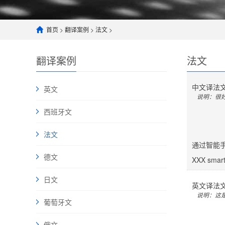
首页
>
翻译案例
>
法文
>
翻译案例
法文
中文
译
法
英文
说明：很
西班牙文
法文
通过智能手
德文
XXX smartp
日文
英文
译
法
说明：这
葡萄牙文
俄文